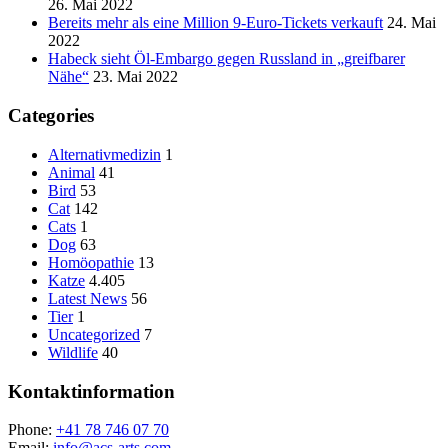
26. Mai 2022
Bereits mehr als eine Million 9-Euro-Tickets verkauft
24. Mai
2022
Habeck sieht Öl-Embargo gegen Russland in „greifbarer
Nähe“
23. Mai 2022
Categories
Alternativmedizin
1
Animal
41
Bird
53
Cat
142
Cats
1
Dog
63
Homöopathie
13
Katze
4.405
Latest News
56
Tier
1
Uncategorized
7
Wildlife
40
Kontaktinformation
Phone:
+41 78 746 07 70
Email:
info@acs-arts,com