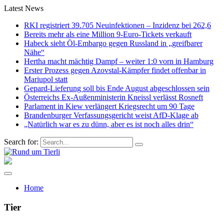
Latest News
RKI registriert 39.705 Neuinfektionen – Inzidenz bei 262,6
Bereits mehr als eine Million 9-Euro-Tickets verkauft
Habeck sieht Öl-Embargo gegen Russland in „greifbarer
Nähe“
Hertha macht mächtig Dampf – weiter 1:0 vorn in Hamburg
Erster Prozess gegen Azovstal-Kämpfer findet offenbar in
Mariupol statt
Gepard-Lieferung soll bis Ende August abgeschlossen sein
Österreichs Ex-Außenministerin Kneissl verlässt Rosneft
Parlament in Kiew verlängert Kriegsrecht um 90 Tage
Brandenburger Verfassungsgericht weist AfD-Klage ab
„Natürlich war es zu dünn, aber es ist noch alles drin“
Search for:
Home
Tier