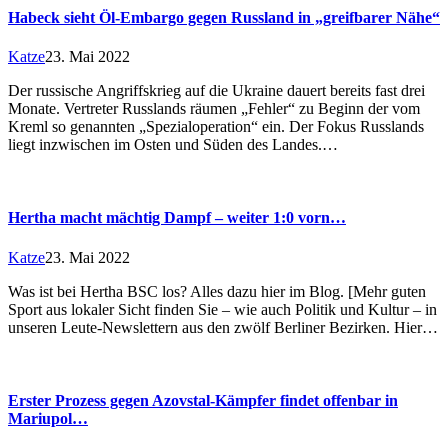
Habeck sieht Öl-Embargo gegen Russland in „greifbarer Nähe“
Katze
23. Mai 2022
Der russische Angriffskrieg auf die Ukraine dauert bereits fast drei
Monate. Vertreter Russlands räumen „Fehler“ zu Beginn der vom
Kreml so genannten „Spezialoperation“ ein. Der Fokus Russlands
liegt inzwischen im Osten und Süden des Landes.…
Hertha macht mächtig Dampf – weiter 1:0 vorn…
Katze
23. Mai 2022
Was ist bei Hertha BSC los? Alles dazu hier im Blog. [Mehr guten
Sport aus lokaler Sicht finden Sie – wie auch Politik und Kultur – in
unseren Leute-Newslettern aus den zwölf Berliner Bezirken. Hier…
Erster Prozess gegen Azovstal-Kämpfer findet offenbar in
Mariupol…